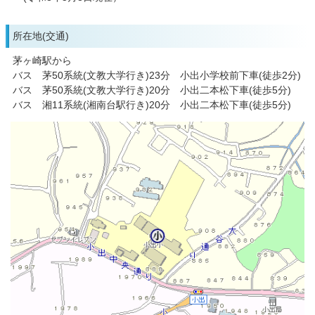
所在地(交通)
茅ヶ崎駅から
バス 茅50系統(文教大学行き)23分 小出小学校前下車(徒歩2分)
バス 茅50系統(文教大学行き)20分 小出二本松下車(徒歩5分)
バス 湘11系統(湘南台駅行き)20分 小出二本松下車(徒歩5分)