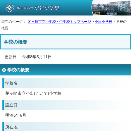
現在のページ：
茅ヶ崎市立小学校・中学校トップページ
>
小出小学校
> 学校の
概要
学校の概要
更新日 令和8年5月11日
学校の概要
学校名
茅ヶ崎市立小出(こいで)小学校
設立日
明治6年6月
所在地