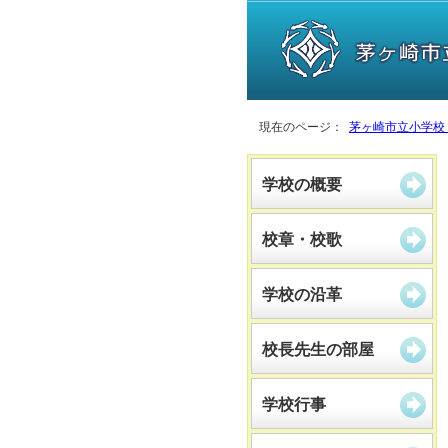
現在のページ：
茅ヶ崎市立小学校
学校の概要
校章・校歌
学校の沿革
校長先生の部屋
学校行事