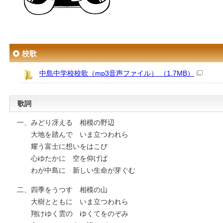
校歌
中島中学校校歌（mp3音声ファイル） （1.7MB）
歌詞
一、みどり冴える 相模の野辺
大地を踏んで いま立つわれら
耀う富士に想いをはこび
心ゆたかに 空を仰げば
わが中島に 新しい生命が芽ぐむ
二、四季をうつす 相模の山
大樹とともに いま立つわれら
翔けゆく雲の ゆくてをのぞみ