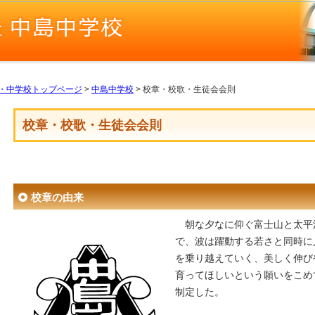
・中学校トップページ
>
中島中学校
> 校章・校歌・生徒会会則
校章・校歌・生徒会会則
校章の由来
朝な夕なに仰ぐ富士山と太平
で、波は躍動する若さと同時に
を乗り越えていく、美しく伸び
育ってほしいという願いをこめ
制定した。