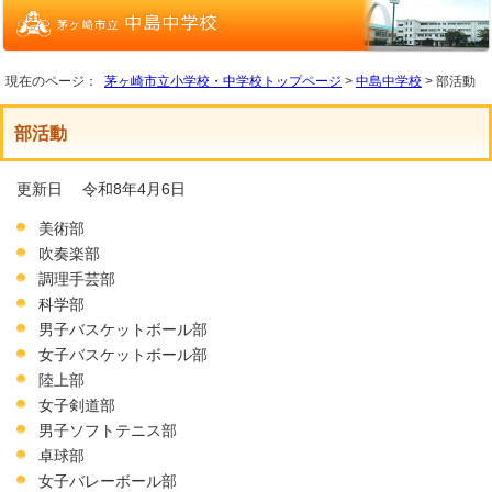
現在のページ：
茅ヶ崎市立小学校・中学校トップページ
>
中島中学校
> 部活動
部活動
更新日 令和8年4月6日
美術部
吹奏楽部
調理手芸部
科学部
男子バスケットボール部
女子バスケットボール部
陸上部
女子剣道部
男子ソフトテニス部
卓球部
女子バレーボール部