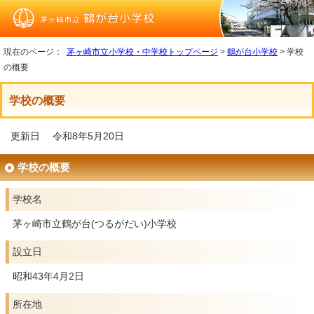
現在のページ：
茅ヶ崎市立小学校・中学校トップページ
>
鶴が台小学校
> 学校
の概要
学校の概要
更新日 令和8年5月20日
学校の概要
学校名
茅ヶ崎市立鶴が台(つるがだい)小学校
設立日
昭和43年4月2日
所在地