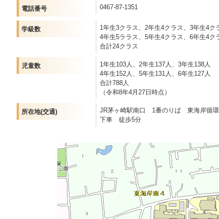
0467-87-1351
電話番号
1年生3クラス、2年生4クラス、3年生4ク
学級数
4年生5ララス、5年生4クラス、6年生4ク
合計24クラス
1年生103人、2年生137人、3年生138人
児童数
4年生152人、5年生131人、6年生127人
合計788人
（令和8年4月27日時点）
JR茅ヶ崎駅南口 1番のりば 東海岸循
所在地(交通)
下車 徒歩5分