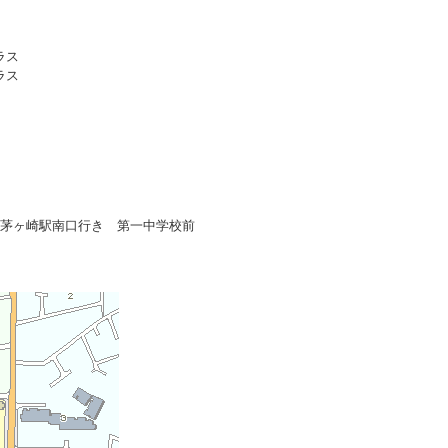
ラス
ラス
環茅ヶ崎駅南口行き 第一中学校前