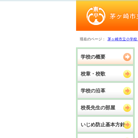
現在のページ：
茅ヶ崎市立小学校
学校の概要
校章・校歌
学校の沿革
校長先生の部屋
いじめ防止基本方針